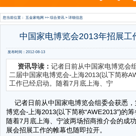
您当前位置：
五金家电网
>>
综合资讯
> 详细信息
中国家电博览会2013年招展工
发布时间：2012-08-13
资讯导读：
记者日前从中国家电博览会
二届中国家电博览会-上海2013(以下简称AW
工作已经启动。随着7月底上海、宁
记者日前从中国家电博览会组委会获悉，
博览会-上海2013(以下简称“AWE2013”)
随着7月底上海、宁波两场招商推介会的成功举行
展会招展工作的帷幕也随即拉开。