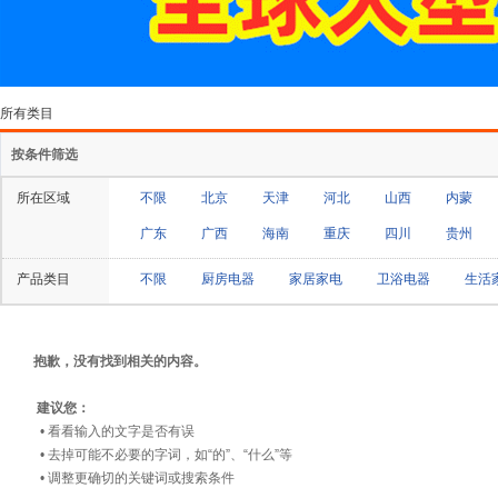
所有类目
按条件筛选
所在区域
不限
北京
天津
河北
山西
内蒙
广东
广西
海南
重庆
四川
贵州
产品类目
不限
厨房电器
家居家电
卫浴电器
生活
抱歉，没有找到相关的内容。
建议您：
• 看看输入的文字是否有误
• 去掉可能不必要的字词，如“的”、“什么”等
• 调整更确切的关键词或搜索条件