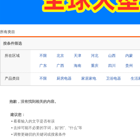
所有类目
按条件筛选
所在区域
不限
北京
天津
河北
山西
内蒙
广东
广西
海南
重庆
四川
贵州
产品类目
不限
厨房电器
家居家电
卫浴电器
生活
抱歉，没有找到相关的内容。
建议您：
• 看看输入的文字是否有误
• 去掉可能不必要的字词，如“的”、“什么”等
• 调整更确切的关键词或搜索条件