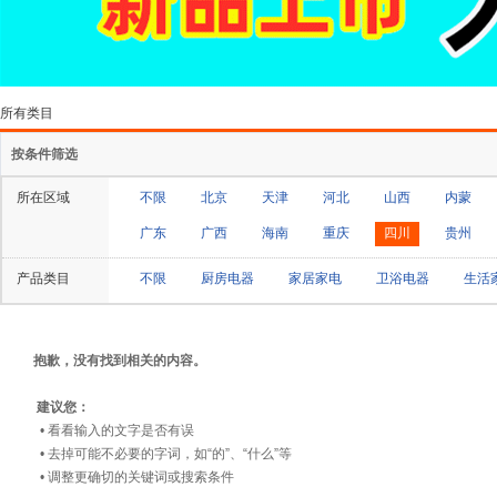
所有类目
按条件筛选
所在区域
不限
北京
天津
河北
山西
内蒙
广东
广西
海南
重庆
四川
贵州
产品类目
不限
厨房电器
家居家电
卫浴电器
生活
抱歉，没有找到相关的内容。
建议您：
• 看看输入的文字是否有误
• 去掉可能不必要的字词，如“的”、“什么”等
• 调整更确切的关键词或搜索条件