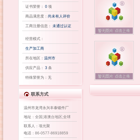
证书荣誉：
0
项
商品满意度：
尚未有人评价
工商注册信息：
未通过认证
经营模式：
生产加工商
所在地区：
温州市
供应产品：
3
条
特殊荣誉为：无
联系方式
温州市龙湾永兴丰泰锻件厂
地址
：全国;港澳台地区;全球
联系人
：项光聚
电话
：86-0577-86918859