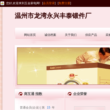
您好,欢迎来到五金家电网! [
会员登录
] [
免费注册
]
温州市龙湾永兴丰泰锻件厂
网站首页
诚信档案
关于我们
供应产品
采
商互通 指数
企业荣誉
普通会员(企业) | 第
15
年