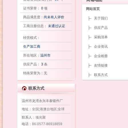
证书荣誉：
0
项
网站首页
商品满意度：
尚未有人评价
├-
关于我们
工商注册信息：
未通过认证
├-
供应产品
├-
采购清单
经营模式：
生产加工商
├-
企业资讯
所在地区：
温州市
├-
企业相册
供应产品：
3
条
├-
友情链接
特殊荣誉为：无
├-
联系方式
联系方式
温州市龙湾永兴丰泰锻件厂
地址
：全国;港澳台地区;全球
联系人
：项光聚
电话
：86-0577-86918859