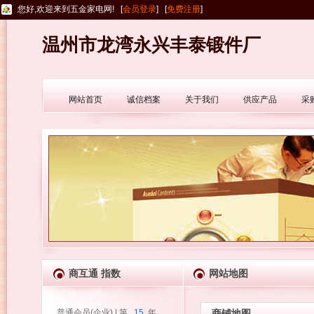
您好,欢迎来到五金家电网! [
会员登录
] [
免费注册
]
温州市龙湾永兴丰泰锻件厂
网站首页
诚信档案
关于我们
供应产品
采
商互通 指数
网站地图
普通会员(企业) | 第
15
年
商铺地图