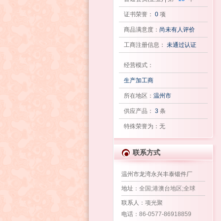
证书荣誉：
0
项
商品满意度：
尚未有人评价
工商注册信息：
未通过认证
经营模式：
生产加工商
所在地区：
温州市
供应产品：
3
条
特殊荣誉为：无
联系方式
温州市龙湾永兴丰泰锻件厂
地址
：全国;港澳台地区;全球
联系人
：项光聚
电话
：86-0577-86918859