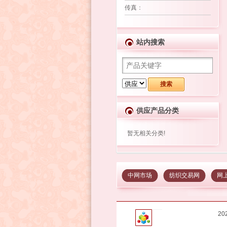
传真
：
站内搜索
供应产品分类
暂无相关分类!
中网市场
纺织交易网
网
2