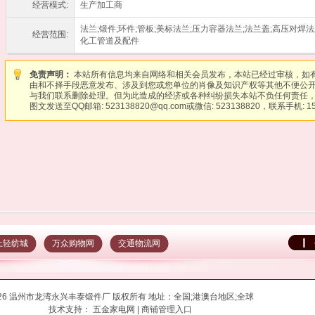
经营模式:
生产加工商
法兰;锻件;环件;管板;美标法兰;压力容器法兰;法兰盖;高压对焊法
经营范围:
化工管道及配件
免责声明：
本站所有信息均来自网络和相关会员发布，本站已经过审核，如
由和不择手段恶意发布、涉及到您或您单位的肖像及知识产权等其他不便公
与我们联系删除处理。但为此造成的经济或各种纠纷损失本站不负任何责任，
图文发送至QQ邮箱: 523138820@qq.com或微信: 523138820，联系手机: 15
上轻纺城
万众购物网
交通物流网
026 温州市龙湾永兴丰泰锻件厂 版权所有 地址：全国;港澳台地区;全球
技术支持：
五金家电网
|
商铺管理入口