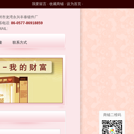
我要留言
·
收藏商铺
·
设为首页
·
州市龙湾永兴丰泰锻件厂
系电话:
86-0577-86918859
MAIL:
接
联系方式
商铺二维码