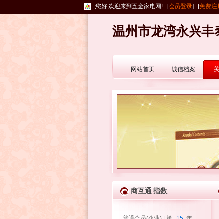
您好,欢迎来到五金家电网! [
会员登录
] [
免费注
温州市龙湾永兴丰
网站首页
诚信档案
商互通 指数
普通会员(企业) | 第
15
年