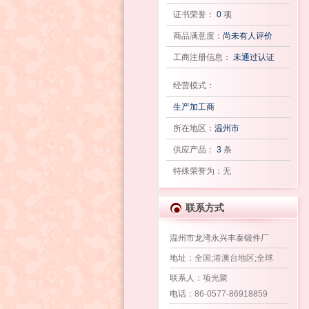
证书荣誉：
0
项
商品满意度：
尚未有人评价
工商注册信息：
未通过认证
经营模式：
生产加工商
所在地区：
温州市
供应产品：
3
条
特殊荣誉为：无
联系方式
温州市龙湾永兴丰泰锻件厂
地址
：全国;港澳台地区;全球
联系人
：项光聚
电话
：86-0577-86918859