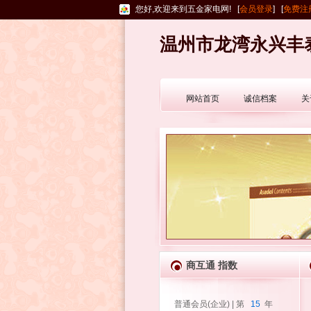
您好,欢迎来到五金家电网! [
会员登录
] [
免费注
温州市龙湾永兴丰
网站首页
诚信档案
关
商互通 指数
普通会员(企业) | 第
15
年