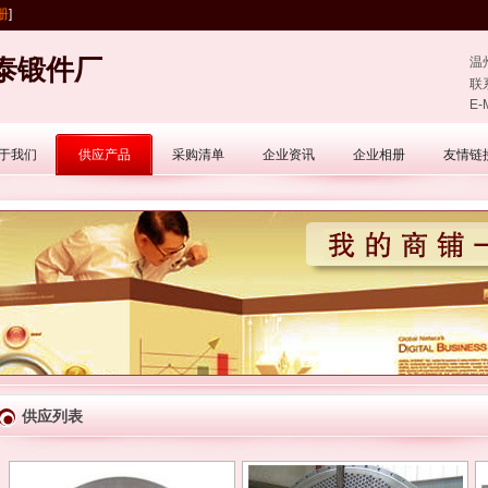
册
]
泰锻件厂
温
联
E-
于我们
供应产品
采购清单
企业资讯
企业相册
友情链
供应列表