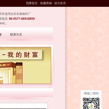
我要留言
·
收藏商铺
·
设为首页
·
州市龙湾永兴丰泰锻件厂
系电话:
86-0577-86918859
MAIL:
接
联系方式
商铺二维码